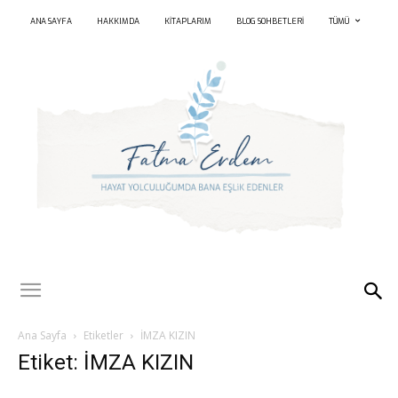
ANA SAYFA
HAKKIMDA
KITAPLARIM
BLOG SOHBETLERI
TÜMÜ
Ana Sayfa
Etiketler
İMZA KIZIN
Etiket: İMZA KIZIN